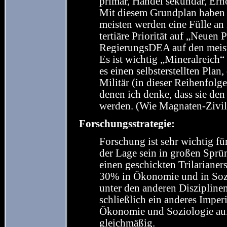
primär, Handel sekundär, Erho
Mit diesem Grundplan haben
meisten werden eine Fülle a
tertiäre Priorität auf „Neuen
RegierungsDEA auf den meist
Es ist wichtig „Mineralreich
es einen selbsterstellten Plan
Militär (in dieser Reihenfolg
denen ich denke, dass sie den
werden. (Wie Magnaten-Zivili
Forschungsstrategie:
Forschung ist sehr wichtig f
der Lage sein in großen Sprü
einen geschickten Trilarianers
30% in Ökonomie und in Sozi
unter den anderen Diszipline
schließlich ein anderes Imper
Ökonomie und Soziologie auf
gleichmäßig.