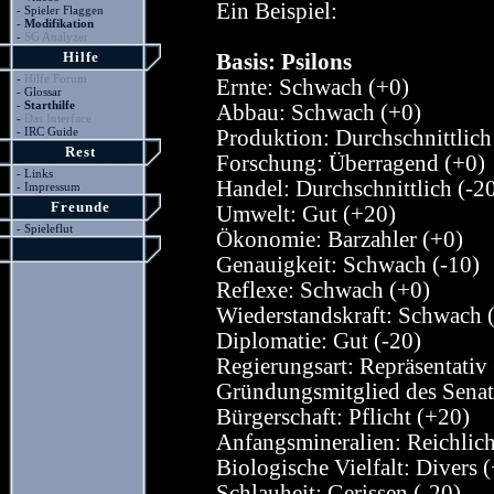
Ein Beispiel:
-
Spieler Flaggen
-
Modifikation
-
SG Analyzer
Hilfe
Basis: Psilons
-
Hilfe Forum
Ernte: Schwach (+0)
-
Glossar
-
Starthilfe
Abbau: Schwach (+0)
-
Das Interface
-
IRC Guide
Produktion: Durchschnittlich
Rest
Forschung: Überragend (+0)
-
Links
Handel: Durchschnittlich (-2
-
Impressum
Freunde
Umwelt: Gut (+20)
-
Spieleflut
Ökonomie: Barzahler (+0)
Genauigkeit: Schwach (-10)
Reflexe: Schwach (+0)
Wiederstandskraft: Schwach 
Diplomatie: Gut (-20)
Regierungsart: Repräsentativ
Gründungsmitglied des Senat
Bürgerschaft: Pflicht (+20)
Anfangsmineralien: Reichlich
Biologische Vielfalt: Divers 
Schlauheit: Gerissen (-20)