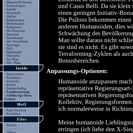
-
Planeten/Kolonien
und Casus Belli. Da sie klein
-
Technologien
-
Schiffe
einen geringen Initiativ-Bo
-
Wirtschaft
-
Waffen
Die Psilons bekommen einen 
-
Regierungen
-
Bodenkampf
anderen Humanoiden, dies wir
-
Religionen
-
Die Antaraner
Schwächung des Bevölkerun
-
Imperien
-
Raumkampf
Man sollte daraus nicht schl
-
Der OrionSenat
-
Spionage
sie sind es nicht. Es gibt sow
-
FAQ
-
Diplomatie
Terraforming-Zyklen als auch
-
Übersicht
-
Sys Reqs
Bonusbereichen.
-
Dev. Plans
Inside
Anpassungs-Optionen:
-
Storycontest
-
Kolumnen
Humanoide anzupassen macht 
-
Artworks
-
Artikel
repräsentative Regierungsart-
-
Fansitechatlog
-
Fanübersetzung
repräsentativen Regierungsfor
-
Golden Age Story
Contest
Kollektiv, Regierungsformen
MoO
ich normalerweise in Richtu
-
Fatal Universe
-
FreeOrion
Files
Meine humanoide Lieblingsras
-
Patches
erringen (ich liebe den X-Sieg
-
Screenshots
-
Videos