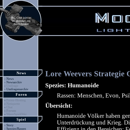
IRC Chat join us:
irc.quakenet.org
#moo3planet
Lore Weevers Strategie 
News
-
News
-
Newsarchiv
Spezies: Humanoide
-
Umfrage
-
Umfragenarchiv
Foren
Rassen: Menschen, Evon, Psi
-
Foren-Hosting
-
Netiquette
Übersicht:
-
Chat
-
Forum
-
WannSpieltWer
Humanoide Völker haben gene
Spiel
Unterdrückung und Krieg. Di
-
Story
Effizienz in den Bereichen: F
-
Spezies/Rassen