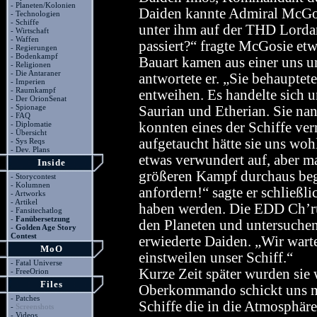
-
Planeten/Kolonien
Daiden kannte Admiral McGosi
-
Technologien
-
Schiffe
unter ihm auf der THD Lordar
-
Wirtschaft
-
Waffen
passiert?“ fragte McGosie et
-
Regierungen
-
Bodenkampf
Bauart kamen aus einer uns u
-
Religionen
-
Die Antaraner
antwortete er. „Sie behauptete
-
Imperien
-
Raumkampf
entweihen. Es handelte sich 
-
Der OrionSenat
-
Spionage
Saurian und Etherian. Sie nan
-
FAQ
-
Diplomatie
konnten eines der Schiffe ver
-
Übersicht
aufgetaucht hätte sie uns wo
-
Sys Reqs
-
Dev. Plans
etwas verwundert auf, aber ma
Inside
größeren Kampf durchaus beg
-
Storycontest
-
Kolumnen
anfordern!“ sagte er schließl
-
Artworks
-
Artikel
haben werden. Die EDD Ch’r
-
Fansitechatlog
-
Fanübersetzung
den Planeten und untersuchen,
-
Golden Age Story
Contest
erwiederte Daiden. „Wir warte
MoO
einstweilen unser Schiff.“
-
Fatal Universe
Kurze Zeit später wurden sie
-
FreeOrion
Files
Oberkommando schickt uns me
-
Patches
Schiffe die in die Atmosphär
-
Screenshots
-
Videos