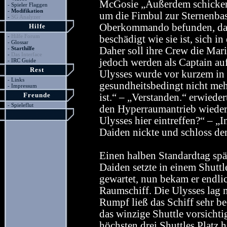
McGosie „Außerdem schicken s
-
Spieler Flaggen
-
Modifikation
um die Fimbul zur Sternenbas
-
SG Analyzer
Oberkommando befunden, dass
Hilfe
-
Hilfe Forum
beschädigt wie sie ist, sich i
-
Glossar
-
Starthilfe
Daher soll ihre Crew die Mari
-
Das Interface
jedoch werden als Captain auf
-
IRC Guide
Rest
Ulysses wurde vor kurzem in 
-
Links
gesundheitsbedingt nicht me
-
Impressum
Freunde
ist.“ – „Verstanden.“ erwiede
-
Spieleflut
den Hyperraumantrieb wiede
Ulysses hier eintreffen?“ – 
Daiden nickte und schloss de
Einen halben Standardtag spät
Daiden setzte in einem Shuttle
gewartet, nun bekam er endl
Raumschiff. Die Ulysses lag 
Rumpf ließ das Schiff sehr be
das winzige Shuttle vorsichti
höchsten drei Shuttles Platz h