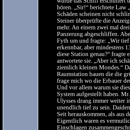
wurde das Schiff erschüttert 
hören. „Sir!“ berichtete Law 
Schäden scheinen nicht schli
Steiner überprüfte die Anzei
mehr. An einem zwei mal dre
Panzerung abgeschliffen. Aber
Fyth um und fragte: „Wir tief 
erkennbar, aber mindestens 13
diese Station genau?“ fragte 
antwortete sie. „Aber ich sc
ziemlich kleinen Mondes.“ Da
Raumstation bauen die die gr
frage mich wo die Erbauer der
Und vor allem warum sie die
System aufgestellt haben. Mr. 
Ulysses drang immer weiter in
unendlich tief zu sein. Daide
Seit herauskommen, als aus d
Eigentlich waren es vermutli
Einschlagen zusammengeschmol