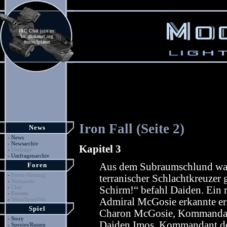
IRC Chat join us:
irc.quakenet.org
#moo3planet
Iron Fall (Seite 2)
News
-
News
-
Newsarchiv
Kapitel 3
-
Umfrage
-
Umfragenarchiv
Foren
Aus dem Subraumschlund ware
-
Foren-Hosting
terranischer Schlachtkreuzer
-
Netiquette
-
Chat
Schirm!“ befahl Daiden. Ein r
-
Forum
-
WannSpieltWer
Admiral McGosie erkannte ers
Spiel
Charon McGosie, Kommandant
-
Story
Daiden Imos, Kommandant der
-
Spezies/Rassen