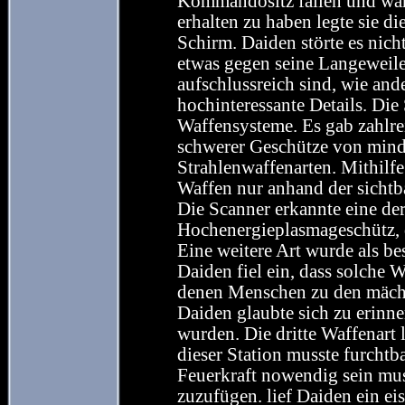
Kommandositz fallen und war
erhalten zu haben legte sie d
Schirm. Daiden störte es nich
etwas gegen seine Langeweile
aufschlussreich sind, wie an
hochinteressante Details. Die
Waffensysteme. Es gab zahlrei
schwerer Geschütze von minde
Strahlenwaffenarten. Mithilfe
Waffen nur anhand der sichtba
Die Scanner erkannte eine der
Hochenergieplasmageschütz, d
Eine weitere Art wurde als be
Daiden fiel ein, dass solche
denen Menschen zu den mächt
Daiden glaubte sich zu erinne
wurden. Die dritte Waffenart 
dieser Station musste furcht
Feuerkraft nowendig sein mus
zuzufügen. lief Daiden ein ei