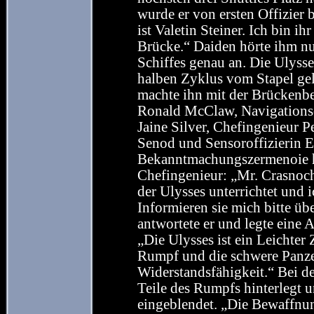
wurde er von ersten Offizie
ist Valetin Steiner. Ich bin ihr
Brücke.“ Daiden hörte ihm nur
Schiffes genau an. Die Ulysse
halben Zyklus vom Stapel gel
machte ihn mit der Brückenb
Ronald McClaw, Navigationsof
Jaine Silver, Chefingenieur P
Senod und Sensoroffizierin E
Bekanntmachungszermenoie hin
Chefingenieur: „Mr. Crasnoch
der Ulysses unterrichtet und 
Informieren sie mich bitte übe
antwortete er und legte eine 
„Die Ulysses ist ein Leichter 
Rumpf und die schwere Panze
Widerstandsfähigkeit.“ Bei d
Teile des Rumpfs hinterlegt 
eingeblendet. „Die Bewaffnun