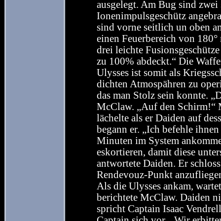
ausgelegt. Am Bug sind zwei 
Ionenimpulsgeschütz angebra
sind vorne seitlich un oben 
einen Feuerbereich von 180° 
drei leichte Fusionsgeschütze
zu 100% abdeckt.“ Die Waffe
Ulysses ist somit als Kriegssch
dichten Atmospähren zu operi
das man Stolz sein konnte. „
McClaw. „Auf den Schirm!“ 
lächelte als er Daiden auf de
begann er. „Ich befehle ihnen
Minuten im System ankommen
eskortieren, damit diese unte
antwortete Daiden. Er schlos
Rendevouz-Punkt anzufliege
Als die Ulysses ankam, wartet
berichtete McClaw. Daiden ni
spricht Captain Isaac Vendre
Captain sich vor. „Wir erbitt