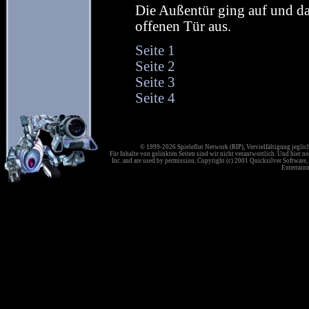
Die Außentür ging auf und da
offenen Tür aus.
Seite 1
Seite 2
Seite 3
Seite 4
© 1999-2026 Spieleflut Network (RIP), Vervielfältigung jeglic
Für Inhalte von gelinkten Seiten sind wir nicht verantwortlich. Und hier no
Inc. and are used by permission. Copyright (c) 2001 Quicksilver Software, 
Entertainm