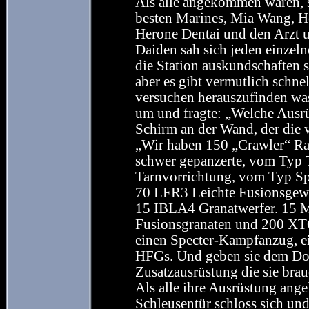
Als alle angekommen waren, s
besten Marines, Mia Wang, H
Herone Dentai und den Arzt u
Daiden sah sich jeden einze
die Station auskundschaften so
aber es gibt vermutlich schne
versuchen herauszufinden was
um und fragte: „Welche Ausrü
Schirm an der Wand, der die 
„Wir haben 150 „Crawler“ R
schwer gepanzerte, vom Typ T
Tarnvorrichtung, vom Typ Sp
70 LFR3 Leichte Fusionsgew
15 IBLA4 Granatwerfer. 15
Fusionsgranaten und 200 XTC
einen Specter-Kampfanzug, 
HFGs. Und geben sie dem Do
Zusatzausrüstung die sie bra
Als alle ihre Ausrüstung ange
Schleusentür schloss sich und