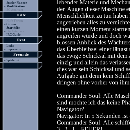
lebender Materie und Mechani
-
Spieler Flaggen
-
Modifikation
den Augen dieser Maschine et
-
SG Analyzer
Menschlichkeit zu tun haben
Hilfe
-
Hilfe Forum
angetrieben alles zu vernicht
-
Glossar
-
Starthilfe
einen kurzen Moment starrten 
-
Das Interface
angreifen würde und doch wa
-
IRC Guide
Rest
blossen Anblick des Wächters
-
Links
das Überbleibsel einer längst
-
Impressum
Freunde
das ewige Schicksal mit dem A
-
Spieleflut
einzig und allein das verlass
dies war sein Schicksal und s
Aufgabe gut denn kein Schiff 
dringen ohne vorher von ihm 
Commander Soul: Alle Maschi
sind möchte ich das keine Pha
Navigator?
Navigator: In 5 Sekunden is
Commander Soul: Alle schiffe 
3...2...1....FEUER!