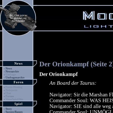
IRC Chat join us:
irc.quakenet.org
#moo3planet
Der Orionkampf (Seite 2
News
-
News
-
Newsarchiv
Der Orionkampf
-
Umfrage
-
Umfragenarchiv
Foren
An Board der Taurus:
-
Foren-Hosting
-
Netiquette
-
Chat
Navigator: Sir die Marshan Fl
-
Forum
-
WannSpieltWer
Commander Soul: WAS H
Spiel
Navigator: SIE sind alle weg 
-
Story
Commander Soul: UNMÖGLICH
-
Spezies/Rassen