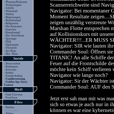
-
Planeten/Kolonien
Scannerreichweite sind Navig
-
Technologien
-
Schiffe
Navigator: Bei momentaner G
-
Wirtschaft
-
Waffen
Moment Resultate zeigen....S
-
Regierungen
-
Bodenkampf
zeigen unzählig verstreute Wr
-
Religionen
-
Die Antaraner
Marshan Flotte entsprechen mü
-
Imperien
-
Raumkampf
auf Kollisionskurs mit unse
-
Der OrionSenat
-
Spionage
WÄCHTER!!!...ER MUSS S
-
FAQ
-
Diplomatie
Navigator: SIR wie lauten ihr
-
Übersicht
Commander Soul: Öffnen sie
-
Sys Reqs
-
Dev. Plans
TITANIC! An alle Schiffe de
Inside
Feuer auf die Frontschilde de
-
Storycontest
-
Kolumnen
möchte kein Schiff verlieren
-
Artworks
-
Artikel
Navigator wie lange noch?
-
Fansitechatlog
-
Fanübersetzung
Navigator: Sir der Wächter ist
-
Golden Age Story
Contest
Commander Soul: AUF den
MoO
-
Fatal Universe
Jetzt erst sah man mit was man
-
FreeOrion
Files
sich so etwas je auch nur in 
-
Patches
können es war eine kyberneti
-
Screenshots
-
Videos