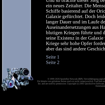
Und so brachte dieser Sieg b
ein neues Zeitalter. Die Mens
Schiffe basierend auf der Or
Galaxie gefürchtet. Doch leid
langer Dauer und im Laufe der
Auseinandersetzungen aus Ha
blutigen Kriegen führte und 
seine Existenz in der Galaxi
Kriege sehr hohe Opfer forder
aber das sind andere Geschich
Seite 1
Seite 2
© 1999-2026 Spieleflut Network (RIP), Vervielfältigung jeglic
Für Inhalte von gelinkten Seiten sind wir nicht verantwortlich. Und hier no
Inc. and are used by permission. Copyright (c) 2001 Quicksilver Software, 
Entertainm