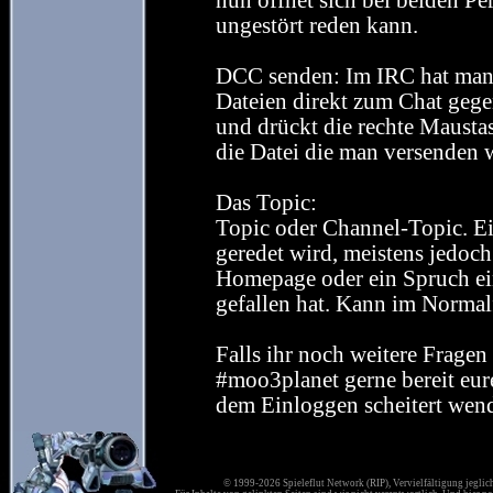
nun öffnet sich bei beiden P
ungestört reden kann.
DCC senden: Im IRC hat man 
Dateien direkt zum Chat gege
und drückt die rechte Maust
die Datei die man versenden w
Das Topic:
Topic oder Channel-Topic. E
geredet wird, meistens jedoch
Homepage oder ein Spruch ei
gefallen hat. Kann im Normal
Falls ihr noch weitere Fragen
#moo3planet gerne bereit eure
dem Einloggen scheitert wen
© 1999-2026 Spieleflut Network (RIP), Vervielfältigung jeglic