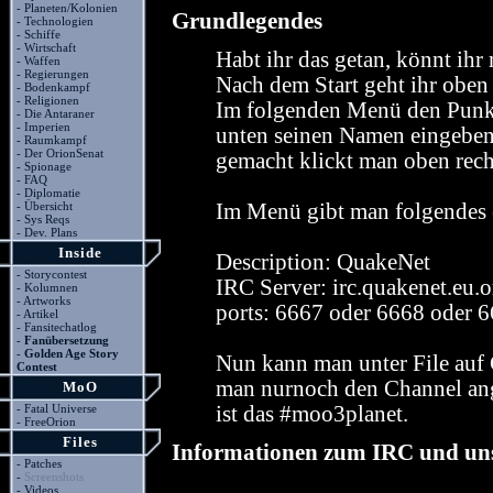
-
Planeten/Kolonien
Grundlegendes
-
Technologien
-
Schiffe
-
Wirtschaft
Habt ihr das getan, könnt ihr
-
Waffen
-
Regierungen
Nach dem Start geht ihr oben 
-
Bodenkampf
-
Religionen
Im folgenden Menü den Punk
-
Die Antaraner
-
Imperien
unten seinen Namen eingeben,
-
Raumkampf
-
Der OrionSenat
gemacht klickt man oben recht
-
Spionage
-
FAQ
-
Diplomatie
-
Übersicht
Im Menü gibt man folgendes 
-
Sys Reqs
-
Dev. Plans
Inside
Description: QuakeNet
-
Storycontest
IRC Server: irc.quakenet.eu.o
-
Kolumnen
-
Artworks
ports: 6667 oder 6668 oder 
-
Artikel
-
Fansitechatlog
-
Fanübersetzung
-
Golden Age Story
Nun kann man unter File auf
Contest
man nurnoch den Channel ange
MoO
-
Fatal Universe
ist das #moo3planet.
-
FreeOrion
Files
Informationen zum IRC und un
-
Patches
-
Screenshots
-
Videos