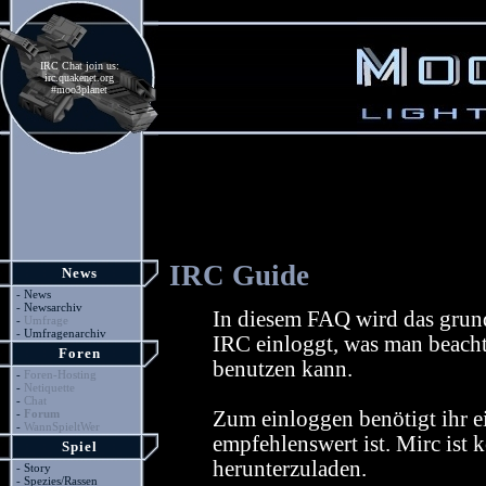
IRC Chat join us:
irc.quakenet.org
#moo3planet
IRC Guide
News
-
News
-
Newsarchiv
In diesem FAQ wird das grund
-
Umfrage
-
Umfragenarchiv
IRC einloggt, was man beach
Foren
benutzen kann.
-
Foren-Hosting
-
Netiquette
-
Chat
-
Forum
Zum einloggen benötigt ihr 
-
WannSpieltWer
empfehlenswert ist. Mirc ist 
Spiel
herunterzuladen.
-
Story
-
Spezies/Rassen