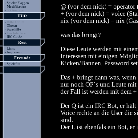
-
Spieler Flaggen
@ (vor dem nick) = operator
-
Modifikation
-
SG Analyzer
+ (vor dem nick) = voice (St
Hilfe
nix (vor dem nick) = nix (Gas
-
Hilfe Forum
-
Glossar
-
Starthilfe
-
Das Interface
was das bringt?
-
IRC Guide
Rest
Diese Leute werden mit eine
-
Links
-
Impressum
Interessen mit einigen Mögli
Freunde
Kicken/Bannen, Password set
-
Spieleflut
Das + bringt dann was, wenn 
nur noch OP`s und Leute mit 
der Fall ist werden mit dem 
Der Q ist ein IRC Bot, er häl
Voice rechte an die User die 
sind.
Der L ist ebenfals ein Bot, er