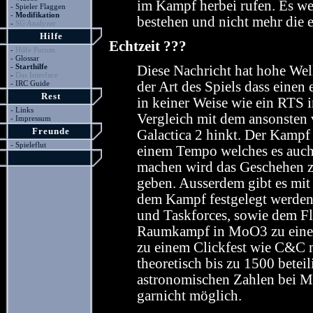
im Kampf herbei rufen. Es we
-
Spieler Flaggen
-
Modifikation
bestehen und nicht mehr die e
-
SG Analyzer
Hilfe
Echtzeit ???
-
Hilfe Forum
-
Glossar
-
Starthilfe
Diese Nachricht hat hohe Well
-
Das Interface
-
IRC Guide
der Art des Spiels dass einen
Rest
in keiner Weise wie ein RTS i
-
Links
Vergleich mit dem ansonsten
-
Impressum
Freunde
Galactica 2 hinkt. Der Kampf *
-
Spieleflut
einem Tempo welches es auch
machen wird das Geschehen z
geben. Ausserdem gibt es mit
dem Kampf festgelegt werden)
und Taskforces, sowie dem Flo
Raumkampf in MoO3 zu einer 
zu einem Clickfest wie C&C m
theoretisch bis zu 1500 betei
astronomischen Zahlen bei 
garnicht möglich.