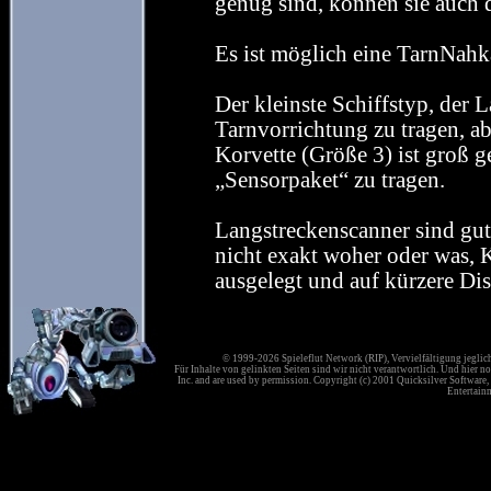
genug sind, können sie auch 
Es ist möglich eine TarnNahk
Der kleinste Schiffstyp, der L
Tarnvorrichtung zu tragen, ab
Korvette (Größe 3) ist groß 
„Sensorpaket“ zu tragen.
Langstreckenscanner sind gut
nicht exakt woher oder was, 
ausgelegt und auf kürzere Dis
© 1999-2026 Spieleflut Network (RIP), Vervielfältigung jeglic
Für Inhalte von gelinkten Seiten sind wir nicht verantwortlich. Und hier no
Inc. and are used by permission. Copyright (c) 2001 Quicksilver Software, 
Entertainm