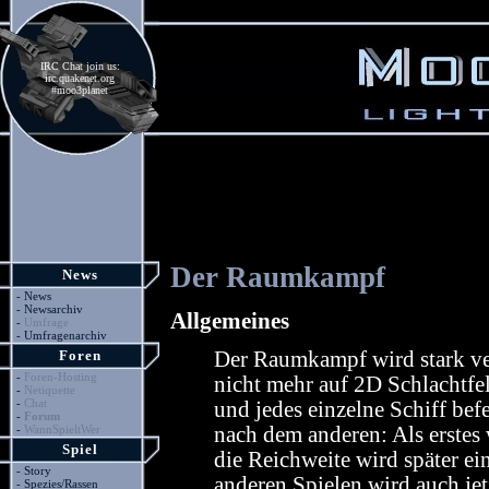
IRC Chat join us:
irc.quakenet.org
#moo3planet
Der Raumkampf
News
-
News
-
Newsarchiv
Allgemeines
-
Umfrage
-
Umfragenarchiv
Foren
Der Raumkampf wird stark ver
-
Foren-Hosting
nicht mehr auf 2D Schlachtf
-
Netiquette
-
Chat
und jedes einzelne Schiff bef
-
Forum
-
WannSpieltWer
nach dem anderen: Als erstes 
Spiel
die Reichweite wird später ei
-
Story
anderen Spielen wird auch j
-
Spezies/Rassen