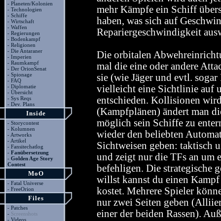
-
Planeten/Kolonien
mehr Kämpfe ein Schiff über
-
Technologien
-
Schiffe
haben, was sich auf Geschwin
-
Wirtschaft
-
Waffen
Repariergeschwindigkeit aus
-
Regierungen
-
Bodenkampf
-
Religionen
-
Die Antaraner
Die orbitalen Abwehreinricht
-
Imperien
-
Raumkampf
mal die eine oder andere At
-
Der OrionSenat
-
Spionage
sie (wie Jäger und evtl. soga
-
FAQ
-
Diplomatie
vielleicht eine Sichtlinie auf
-
Übersicht
entschieden. Kollisionen wir
-
Sys Reqs
-
Dev. Plans
(Kampfplänen) ändert man di
Inside
möglich sein Schiffe zu enter
-
Storycontest
-
Kolumnen
wieder den beliebten Automat
-
Artworks
-
Artikel
Sichtweisen geben: taktisch un
-
Fansitechatlog
-
Fanübersetzung
und zeigt nur die TFs an um 
-
Golden Age Story
Contest
befehligen. Die strategische 
MoO
willst kannst du einen Kampf 
-
Fatal Universe
kostet. Mehrere Spieler könn
-
FreeOrion
Files
nur zwei Seiten geben (Allii
-
Patches
einer der beiden Rassen). Au
-
Screenshots
-
Videos