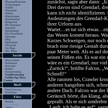
zunächst, sagte aber dann: „I
-
Planeten/Kolonien
-
Technologien
Drei davon sind Grendarl, dre
-
Schiffe
-
Wirtschaft
kann ich nicht identifizieren.
-
Waffen
-
Regierungen
Andeutungen des Grendarl-Kör
-
Bodenkampf
-
Religionen
ihrer Urform aus.
-
Die Antaraner
-
Imperien
Wartet…es tut sich etwas…ei
-
Raumkampf
-
Der OrionSenat
das Wesen kommt heraus. Was
-
Spionage
-
FAQ
Kurzes Schweigen, nur noch
-
Diplomatie
brach eine riesige Gestalt du
-
Übersicht
-
Sys Reqs
paar Meter weit. Als es auf d
-
Dev. Plans
Inside
seinen Füßen ein. Es war ein n
-
Storycontest
wäre es ein Grendarl, nur viel
-
Kolumnen
-
Artworks
„Zurück!“, brüllte Falcon, „
-
Artikel
-
Fansitechatlog
Schnell!“
-
Fanübersetzung
-
Golden Age Story
Alle rannten los, Crawler kro
Contest
anderen hangelten sich, schnel
MoO
andere Dach. Falcon war der let
-
Fatal Universe
-
FreeOrion
Geräusch hörte, das klang, a
Files
geprallt. Als er sich umdreht
-
Patches
-
Screenshots
„Lauft, ich halte es auf“, sa
-
Videos