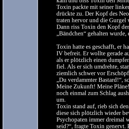
kam und biss Toxin den Mitte
Toxin packte mit seiner link
drückte zu. Der Kopf des Neo
traten hervor und die Gurgel
Dann riss Toxin den Kopf der
„Bändchen“ gehalten wurde, d
Toxin hatte es geschafft, er 
IV befreit. Er wollte gerade 
als er plötzlich einen dumpf
fiel. Als er sich umdrehte, s
ziemlich schwer vor Erschöp
„Du verdammter Bastard!“, schr
Meine Zukunft! Meine Pläne! 
noch einmal zum Schlag ausho
um.
Toxin stand auf, rieb sich de
diese sich plötzlich wieder b
Psychopaten immer dreimal wi
seid?“, fragte Toxin genervt. 