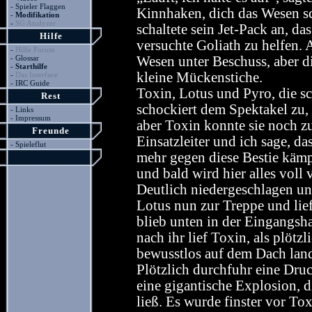
-
Spieler Flaggen
Kinnhaken, dich das Wesen sc
-
Modifikation
-
SG Analyzer
schaltete sein Jet-Pack an, d
Hilfe
versuchte Goliath zu helfen.
-
Hilfe Forum
-
Glossar
Wesen unter Beschuss, aber di
-
Starthilfe
kleine Mückenstiche.
-
Das Interface
-
IRC Guide
Toxin, Lotus und Pyro, die s
Rest
schockiert dem Spektakel zu, a
-
Links
-
Impressum
aber Toxin konnte sie noch zu
Freunde
Einsatzleiter und ich sage, da
-
Spieleflut
mehr gegen diese Bestie kämp
und bald wird hier alles voll 
Deutlich niedergeschlagen u
Lotus nun zur Treppe und lief
blieb unten in der Eingangsha
nach ihr lief Toxin, als plöt
bewusstlos auf dem Dach land
Plötzlich durchfuhr eine Dru
eine gigantische Explosion,
ließ. Es wurde finster vor To