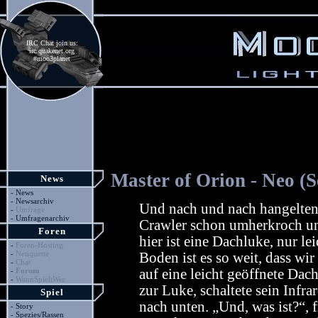
IRC Chat join us:
irc.quakenet.org
#moo3planet
Master of Orion - Neo (Se
News
-
News
-
Newsarchiv
Und nach und nach hangelten 
-
Umfrage
-
Umfragenarchiv
Crawler schon umherkroch un
Foren
hier ist eine Dachluke, nur l
-
Foren-Hosting
-
Netiquette
Boden ist es so weit, dass wir
-
Chat
-
Forum
auf eine leicht geöffnete Dac
-
WannSpieltWer
zur Luke, schaltete sein Infra
Spiel
nach unten. „Und, was ist?“,
-
Story
-
Spezies/Rassen