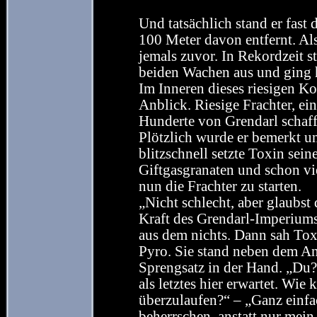
Und tatsächlich stand er fast
100 Meter davon entfernt. Also
jemals zuvor. In Rekordzeit s
beiden Wachen aus und ging 
Im Inneren dieses riesigen K
Anblick. Riesige Frachter, e
Hunderte von Grendarl schaff
Plötzlich wurde er bemerkt un
blitzschnell setzte Toxin sei
Giftgasgranaten und schon vi
nun die Frachter zu starten.
„Nicht schlecht, aber glaubst 
Kraft des Grendarl-Imperiums
aus dem nichts. Dann sah Toxi
Pyro. Sie stand neben dem An
Sprengsatz in der Hand. „Du?“
als letztes hier erwartet. Wi
überzulaufen?“ – „Ganz einfac
beherrschen, anstatt nur mein 