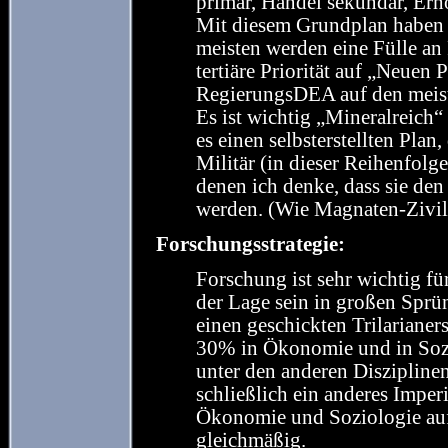
primär, Handel sekundär, Erho
Mit diesem Grundplan haben
meisten werden eine Fülle a
tertiäre Priorität auf „Neuen
RegierungsDEA auf den meist
Es ist wichtig „Mineralreich
es einen selbsterstellten Plan
Militär (in dieser Reihenfolg
denen ich denke, dass sie den
werden. (Wie Magnaten-Zivili
Forschungsstrategie:
Forschung ist sehr wichtig f
der Lage sein in großen Sprü
einen geschickten Trilarianers
30% in Ökonomie und in Sozi
unter den anderen Diszipline
schließlich ein anderes Imper
Ökonomie und Soziologie auf
gleichmäßig.