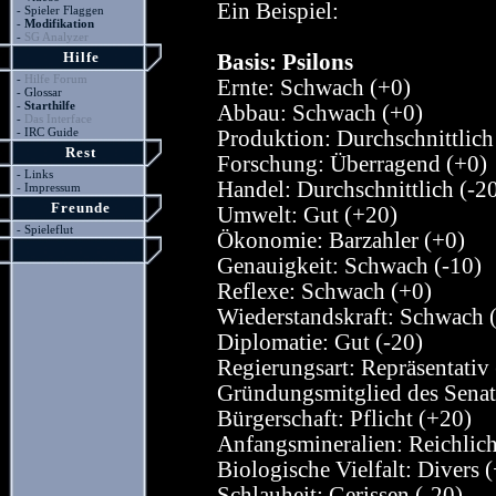
Ein Beispiel:
-
Spieler Flaggen
-
Modifikation
-
SG Analyzer
Hilfe
Basis: Psilons
-
Hilfe Forum
Ernte: Schwach (+0)
-
Glossar
-
Starthilfe
Abbau: Schwach (+0)
-
Das Interface
-
IRC Guide
Produktion: Durchschnittlich
Rest
Forschung: Überragend (+0)
-
Links
Handel: Durchschnittlich (-2
-
Impressum
Freunde
Umwelt: Gut (+20)
-
Spieleflut
Ökonomie: Barzahler (+0)
Genauigkeit: Schwach (-10)
Reflexe: Schwach (+0)
Wiederstandskraft: Schwach 
Diplomatie: Gut (-20)
Regierungsart: Repräsentativ
Gründungsmitglied des Senat
Bürgerschaft: Pflicht (+20)
Anfangsmineralien: Reichlich
Biologische Vielfalt: Divers 
Schlauheit: Gerissen (-20)