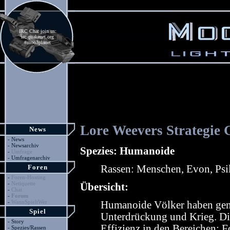
IRC Chat join us:
irc.quakenet.org
#moo3planet
Lore Weevers Strategie 
News
-
News
-
Newsarchiv
Spezies: Humanoide
-
Umfrage
-
Umfragenarchiv
Foren
Rassen: Menschen, Evon, Psi
-
Foren-Hosting
-
Netiquette
Übersicht:
-
Chat
-
Forum
-
WannSpieltWer
Humanoide Völker haben gene
Spiel
Unterdrückung und Krieg. Di
-
Story
Effizienz in den Bereichen: F
-
Spezies/Rassen