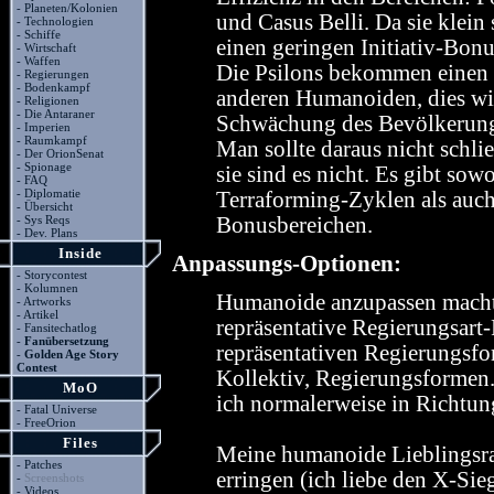
-
Planeten/Kolonien
und Casus Belli. Da sie klein
-
Technologien
-
Schiffe
einen geringen Initiativ-Bo
-
Wirtschaft
-
Waffen
Die Psilons bekommen einen 
-
Regierungen
-
Bodenkampf
anderen Humanoiden, dies wir
-
Religionen
-
Die Antaraner
Schwächung des Bevölkerun
-
Imperien
-
Raumkampf
Man sollte daraus nicht schl
-
Der OrionSenat
-
Spionage
sie sind es nicht. Es gibt sow
-
FAQ
-
Diplomatie
Terraforming-Zyklen als auch
-
Übersicht
-
Sys Reqs
Bonusbereichen.
-
Dev. Plans
Inside
Anpassungs-Optionen:
-
Storycontest
-
Kolumnen
Humanoide anzupassen macht 
-
Artworks
-
Artikel
repräsentative Regierungsart-
-
Fansitechatlog
-
Fanübersetzung
repräsentativen Regierungsfor
-
Golden Age Story
Contest
Kollektiv, Regierungsformen
MoO
ich normalerweise in Richtu
-
Fatal Universe
-
FreeOrion
Files
Meine humanoide Lieblingsras
-
Patches
erringen (ich liebe den X-Sieg
-
Screenshots
-
Videos