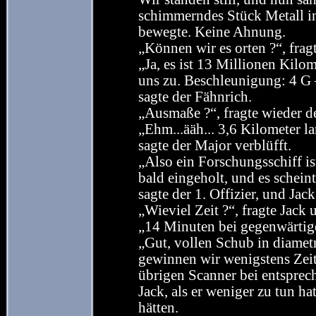
schimmerndes Stück Metall in 
bewegte. Keine Ahnung.
„Können wir es orten ?“, frag
„Ja, es ist 13 Millionen Kilo
uns zu. Beschleunigung: 4 G
sagte der Fähnrich.
„Ausmaße ?“, fragte wieder d
„Ehm...ääh... 3,6 Kilometer l
sagte der Major verblüfft.
„Also ein Forschungsschiff ist 
bald eingeholt, und es scheint
sagte der 1. Offizier, und Jac
„Wieviel Zeit ?“, fragte Jack
„14 Minuten bei gegenwärtige
„Gut, vollen Schub in diametr
gewinnen wir wenigstens Zeit
übrigen Scanner bei entsprech
Jack, als er weniger zu tun ha
hätten.