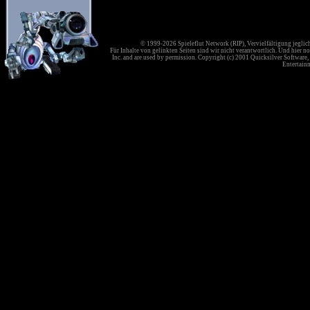
© 1999-2026 Spieleflut Network (RIP), Vervielfältigung jeglic
Für Inhalte von gelinkten Seiten sind wir nicht verantwortlich. Und hier no
Inc. and are used by permission. Copyright (c) 2001 Quicksilver Software, 
Entertainm