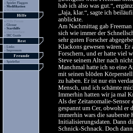
-
Spieler Flaggen
hab ich also was gut.“, ergänz
-
Modifikation
-
SG Analyzer
„Jaja, klar.“, sagte ich beilä
Hilfe
anblickte.
-
Hilfe Forum
-
Glossar
Am Nachmittag gab Freeman ü
-
Starthilfe
sich wie immer der Schnellsch
-
Das Interface
-
IRC Guide
sehr guten Forscher abgegebe
Rest
Klackons gewesen wären. Er ar
-
Links
-
Impressum
Forschern, und er hatte viel 
Freunde
Steve seinem Alter nach nicht
-
Spieleflut
Manchmal hatte ich so eine Ar
mit seinen blöden Körperstell
zu haben. Er ist nur ein verd
Mensch, und ich schämte mich
Immerhin hatten wir ja mal Kr
Als der Zeitanomalie-Sensor e
gespannt um Cer, obwohl er d
immerhin wars die sauberste 
Initialisierungsdaten. Dann d
Schnick-Schnack. Doch dann :