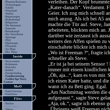
verleihen. Der Kopf brummte,
-
Planeten/Kolonien
-
Technologien
„Kater-danach“. Verdammt. Fr
-
Schiffe
-
Wirtschaft
Geier. Ich zog mich schnell 
-
Waffen
-
Regierungen
mich anzog. Als ich bei A5 
-
Bodenkampf
-
Religionen
machte die Tür auf. Steve, Ja
-
Die Antaraner
-
Imperien
arbeiteten, blickten mich an.
-
Raumkampf
-
Der OrionSenat
darüber wie zerzaust ich auss
-
Spionage
-
FAQ
weiters den Affen spielen zu
-
Diplomatie
einschaltete blickte ich mic
-
Übersicht
-
Sys Reqs
„Wo ist Freeman ?“, fragte ic
-
Dev. Plans
Inside
schneller als Steve.
-
Storycontest
„Er ist ja bei seinem Sensor 
-
Kolumnen
-
Artworks
immer mit einem kindlichen k
-
Artikel
-
Fansitechatlog
„Öh, aja...“, kam es von mir.
-
Fanübersetzung
-
Golden Age Story
ich einen Kater hatte, und di
Contest
wann ich zu Bett ging. Egal.
MoO
„Am Nachmittag werden die e
-
Fatal Universe
-
FreeOrion
aufgepasst.“, sagte Steve gela
Files
„Aja, ok.“, sagte ich ebenso g
-
Patches
-
Screenshots
„Übrigens weiß Freeman nicht
-
Videos