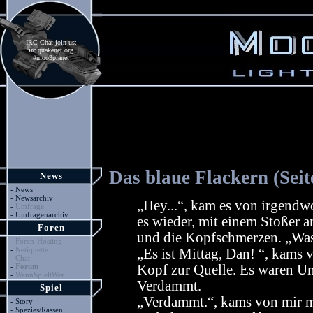
IRC Chat join us:
irc.quakenet.org
#moo3planet
Das blaue Flackern (Seit
News
-
News
-
Newsarchiv
„Hey...“, kam es von irgendw
-
Umfrage
-
Umfragenarchiv
es wieder, mit einem Stoßer 
Foren
und die Kopfschmerzen. „Was 
-
Foren-Hosting
-
Netiquette
„Es ist Mittag, Dan! “, kams 
-
Chat
-
Forum
Kopf zur Quelle. Es waren Um
-
WannSpieltWer
Verdammt.
Spiel
„Verdammt.“, kams von mir
-
Story
-
Spezies/Rassen