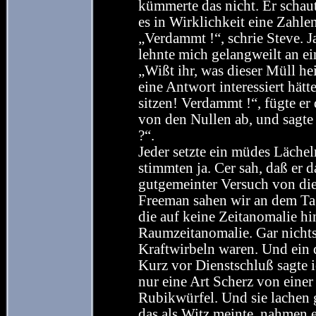
kümmerte das nicht. Er schaut
es in Wirklichkeit eine Zahlenr
„Verdammt !“, schrie Steve. J
lehnte mich gelangweilt an ei
„Wißt ihr, was dieser Müll hei
eine Antwort interessiert hätt
sitzen! Verdammt !“, fügte e
von den Nullen ab, und sagte t
?“.
Jeder setzte ein müdes Lächel
stimmten ja. Cer sah, daß er 
gutgemeinter Versuch von di
Freeman sahen wir an dem Tag
die auf keine Zeitanomalie h
Raumzeitanomalie. Gar nichts,
Kraftwirbeln waren. Und ein
Kurz vor Dienstschluß sagte ic
nur eine Art Scherz von einer
Rubikwürfel. Und sie lachen g
das als Witz meinte, nahmen e