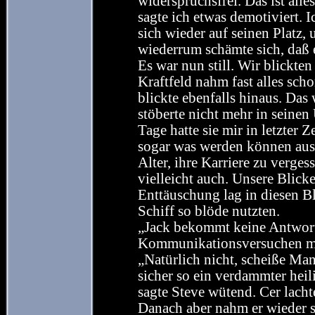
widerspruchsfrei. Das ist alle
sagte ich etwas demotiviert. I
sich wieder auf seinen Platz,
wiederrum schämte sich, daß e
Es war nun still. Wir blickten
Kraftfeld nahm fast alles sch
blickte ebenfalls hinaus. Das 
stöberte nicht mehr in seinen 
Tage hatte sie mir in letzter Z
sogar was werden können aus 
Alter, ihre Karriere zu verges
vielleicht auch. Unsere Blick
Enttäuschung lag in diesen Bl
Schiff so blöde nutzten.
„Jack bekommt keine Antwort.
Kommunikationsversuchen mi
„Natürlich nicht, scheiße Mann
sicher so ein verdammter heil
sagte Steve wütend. Cer lacht
Danach aber nahm er wieder s