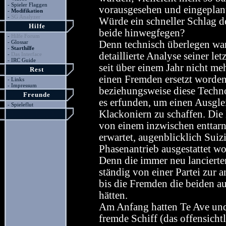
-
Spieler Flaggen
vorausgesehen und eingeplan
-
Modifikation
-
SG Analyzer
Würde ein schneller Schlag d
Hilfe
beide hinwegfegen?
-
Hilfe Forum
-
Glossar
Denn technisch überlegen war 
-
Starthilfe
detaillierte Analyse seiner l
-
Das Interface
-
IRC Guide
seit über einem Jahr nicht m
Rest
einen Fremden ersetzt worden 
-
Links
-
Impressum
beziehungsweise diese Technol
Freunde
es erfunden, um einen Ausgle
-
Spieleflut
Klackoniern zu schaffen. Die
von einem inzwischen enttar
erwartet, augenblicklich Sui
Phasenantrieb ausgestattet wo
Denn die immer neu lanciert
ständig von einer Partei zur a
bis die Fremden die beiden a
hätten.
Am Anfang hatten Te Ave und
fremde Schiff (das offensichtl