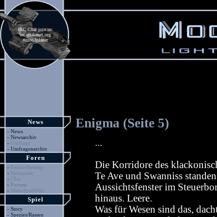
IRC Chat join us:
irc.quakenet.org
#moo3planet
Enigma (Seite 5)
News
-
News
-
Newsarchiv
...
-
Umfrage
-
Umfragenarchiv
Foren
Die Korridore des klackonisc
-
Foren-Hosting
-
Netiquette
Te Ave und Swanniss standen 
-
Chat
-
Forum
Aussichtsfenster im Steuerbor
-
WannSpieltWer
hinaus. Leere.
Spiel
Was für Wesen sind das, dacht
-
Story
-
Spezies/Rassen