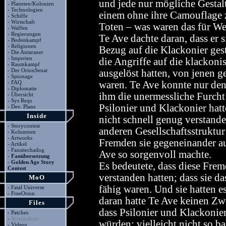
und jede nur mögliche Gestal
-
Planeten/Kolonien
-
Technologien
einem ohne ihre Camouflage z
-
Schiffe
-
Wirtschaft
Toten – was waren das für W
-
Waffen
-
Regierungen
Te Ave dachte daran, dass er 
-
Bodenkampf
-
Religionen
Bezug auf die Klackonier gestel
-
Die Antaraner
-
Imperien
die Angriffe auf die klackoni
-
Raumkampf
-
Der OrionSenat
ausgelöst hatten, von jenen
-
Spionage
-
FAQ
waren. Te Ave konnte nur den 
-
Diplomatie
ihm die unermessliche Furcht
-
Übersicht
-
Sys Reqs
Psilonier und Klackonier hatt
-
Dev. Plans
Inside
nicht schnell genug verstanden
-
Storycontest
anderen Gesellschaftsstruktur
-
Kolumnen
-
Artworks
Fremden sie gegeneinander au
-
Artikel
-
Fansitechatlog
Ave so sorgenvoll machte.
-
Fanübersetzung
-
Golden Age Story
Es bedeutete, dass diese Frem
Contest
verstanden hatten; dass sie da
MoO
fähig waren. Und sie hatten e
-
Fatal Universe
-
FreeOrion
daran hatte Te Ave keinen Zwe
Files
dass Psilonier und Klackonier
-
Patches
-
Screenshots
würden; vielleicht nicht so ba
-
Videos