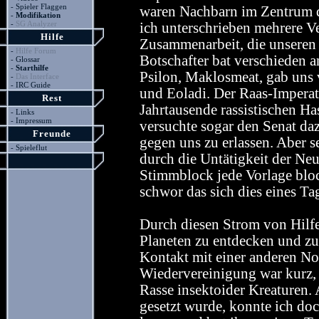
-
Spieler Flaggen
waren Nachbarn im Zentrum de
-
Modifikation
-
SG Analyzer
ich unterschrieben mehrere V
Hilfe
Zusammenarbeit, die unseren
-
Hilfe Forum
Botschafter bat verschieden 
-
Glossar
-
Starthilfe
Psilon, Maklosmeat, gab uns 
-
Das Interface
-
IRC Guide
und Eoladi. Der Raas-Imperat
Rest
Jahrtausende rassistischen Has
-
Links
-
Impressum
versuchte sogar den Senat d
Freunde
gegen uns zu erlassen. Aber s
-
Spieleflut
durch die Untätigkeit der Ne
Stimmblock jede Vorlage bloc
schwor das sich dies eines T
Durch diesen Strom von Hilfe
Planeten zu entdecken und zu 
Kontakt mit einer anderen No
Wiedervereinigung war kurz, 
Rasse insektoider Kreaturen. 
gesetzt wurde, konnte ich do