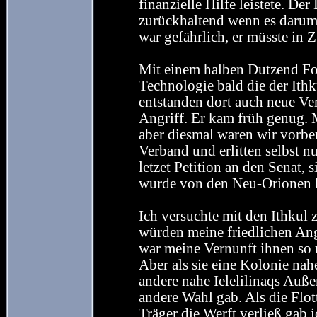
finanzielle Hilfe leistete. De
zurückhaltend wenn es darum
war gefährlich, er müsste in 
Mit einem halben Dutzend Fo
Technologie bald die der Ith
entstanden dort auch neue Ver
Angriff. Er kam früh genug. M
aber diesmal waren wir vorber
Verband und erlitten selbst nu
letzet Petition an den Senat,
wurde von den Neu-Orionen b
Ich versuchte mit den Ithkul 
würden meine friedlichen Ang
war meine Vernunft ihnen so u
Aber als sie eine Kolonie nah
andere nahe Ielelilinaqs Außen
andere Wahl gab. Als die Flot
Träger die Werft verließ gab 