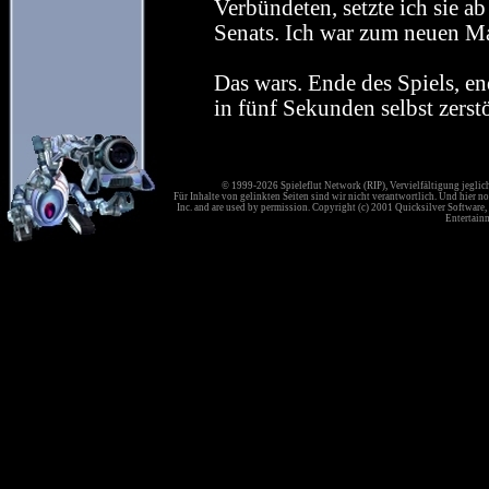
Verbündeten, setzte ich sie 
Senats. Ich war zum neuen M
Das wars. Ende des Spiels, en
in fünf Sekunden selbst zerst
© 1999-2026 Spieleflut Network (RIP), Vervielfältigung jeglic
Für Inhalte von gelinkten Seiten sind wir nicht verantwortlich. Und hier no
Inc. and are used by permission. Copyright (c) 2001 Quicksilver Software, 
Entertainm