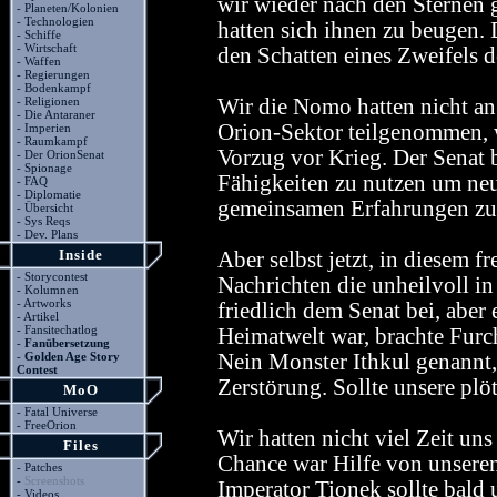
wir wieder nach den Sternen g
-
Planeten/Kolonien
-
Technologien
hatten sich ihnen zu beugen.
-
Schiffe
-
Wirtschaft
den Schatten eines Zweifels 
-
Waffen
-
Regierungen
-
Bodenkampf
-
Religionen
Wir die Nomo hatten nicht 
-
Die Antaraner
Orion-Sektor teilgenommen, 
-
Imperien
-
Raumkampf
Vorzug vor Krieg. Der Senat 
-
Der OrionSenat
-
Spionage
Fähigkeiten zu nutzen um ne
-
FAQ
-
Diplomatie
gemeinsamen Erfahrungen zu 
-
Übersicht
-
Sys Reqs
-
Dev. Plans
Inside
Aber selbst jetzt, in diesem 
-
Storycontest
Nachrichten die unheilvoll in
-
Kolumnen
-
Artworks
friedlich dem Senat bei, aber 
-
Artikel
-
Fansitechatlog
Heimatwelt war, brachte Furc
-
Fanübersetzung
-
Golden Age Story
Nein Monster Ithkul genannt,
Contest
Zerstörung. Sollte unsere plöt
MoO
-
Fatal Universe
-
FreeOrion
Wir hatten nicht viel Zeit un
Files
Chance war Hilfe von unseren
-
Patches
-
Screenshots
Imperator Tionek sollte bald
-
Videos