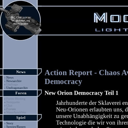
IRC Chat join us:
irc.quakenet.org
#moo3planet
Action Report - Chaos 
News
-
News
Democracy
-
Newsarchiv
-
Umfrage
-
Umfragenarchiv
New Orion Democracy Teil 1
Foren
-
Foren-Hosting
Jahrhunderte der Sklaverei en
-
Netiquette
-
Chat
Neu-Orionen erlaubten uns, d
-
Forum
-
WannSpieltWer
unsere Unabhängigkeit zu ge
Spiel
Technologie die wir von ihre
-
Story
-
Spezies/Rassen