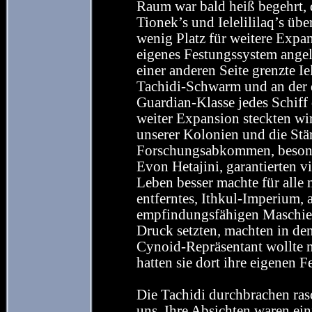
Raum war bald heiß begehrt, 
Tionek’s und Ielelililaq’s übe
wenig Platz für weitere Expa
eigenes Festungssystem angel
einer anderen Seite grenzte 
Tachidi-Schwarm und an der d
Guardian-Klasse jedes Schiff
weiter Expansion steckten wi
unserer Kolonien und die Stä
Forschungsabkommen, besonde
Evon Hetajini, garantierten v
Leben besser machte für alle 
entferntes, Ithkul-Imperium,
empfindungsfähigen Maschien
Druck setzten, machten in d
Cynoid-Repräsentant wollte ni
hatten sie dort ihre eigenen 
Die Tachidi durchbrachen rasc
uns. Ihre Absichten waren e