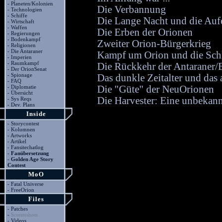
-
Planeten/Kolonien
Die Verbannung
-
Technologien
-
Schiffe
Die Lange Nacht und die Auf
-
Wirtschaft
-
Waffen
Die Erben der Orionen
-
Regierungen
-
Bodenkampf
Zweiter Orion-Bürgerkrieg
-
Religionen
-
Die Antaraner
Kampf um Orion und die Schl
-
Imperien
-
Raumkampf
Die Rückkehr der Antaraner/E
-
Der OrionSenat
-
Spionage
Das dunkle Zeitalter und das
-
FAQ
-
Diplomatie
Die "Güte" der NeuOrionen
-
Übersicht
Die Harvester: Eine unbekan
-
Sys Reqs
-
Dev. Plans
Inside
-
Storycontest
-
Kolumnen
-
Artworks
-
Artikel
-
Fansitechatlog
-
Fanübersetzung
-
Golden Age Story
Contest
MoO
-
Fatal Universe
-
FreeOrion
Files
-
Patches
-
Screenshots
-
Videos