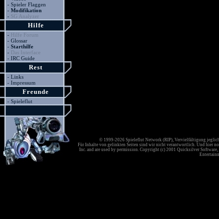
-
Spieler Flaggen
-
Modifikation
-
SG Analyzer
Hilfe
-
Hilfe Forum
-
Glossar
-
Starthilfe
-
Das Interface
-
IRC Guide
Rest
-
Links
-
Impressum
Freunde
-
Spieleflut
© 1999-2026 Spieleflut Network (RIP), Vervielfältigung jeglic
Für Inhalte von gelinkten Seiten sind wir nicht verantwortlich. Und hier no
Inc. and are used by permission. Copyright (c) 2001 Quicksilver Software, 
Entertainm