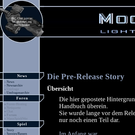
IRC Chat join us:
irc.quakenet.org
#moo3planet
Die Pre-Release Story
News
-
News
-
Newsarchiv
Übersicht
-
Umfrage
-
Umfragenarchiv
Foren
Die hier gepostete Hintergru
-
Foren-Hosting
Handbuch überein.
-
Netiquette
-
Chat
Sie wurde lange vor dem Relea
-
Forum
-
WannSpieltWer
nur noch einen Teil dar.
Spiel
-
Story
Im Anfang war ...
-
Spezies/Rassen